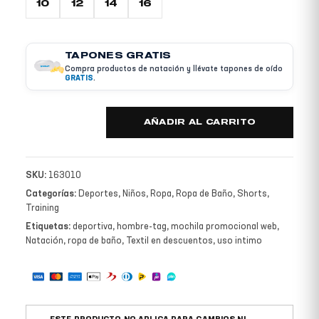
10
12
14
16
TAPONES GRATIS
Compra productos de natación y llévate tapones de oído
GRATIS
.
AÑADIR AL CARRITO
SKU:
163010
Categorías:
Deportes
,
Niños
,
Ropa
,
Ropa de Baño
,
Shorts
,
Training
Etiquetas:
deportiva
,
hombre-tag
,
mochila promocional web
,
Natación
,
ropa de baño
,
Textil en descuentos
,
uso intimo