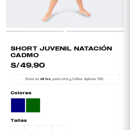
NÚ
TERNAR
NÚ
SHORT
SHORT JUVENIL NATACIÓN
JUVENIL
CADMO
NATACIÓN
S/
49.90
CADMO
Envío en
48 hrs.
para Lima y Callao. Aplican T&C.
cantidad
Colores
Tallas