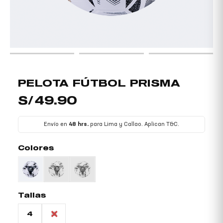
NÚ
TERNAR
NÚ
PELOTA
PELOTA FÚTBOL PRISMA
FÚTBOL
S/
49.90
PRISMA
cantidad
Envío en
48 hrs.
para Lima y Callao. Aplican T&C.
Colores
Tallas
4
5