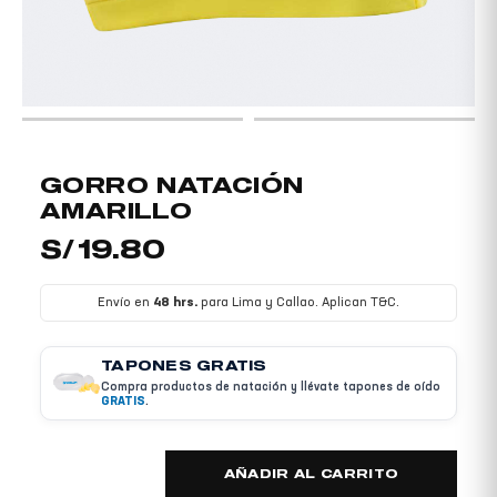
NÚ
TERNAR
NÚ
GORRO
GORRO NATACIÓN
NATACIÓN
AMARILLO
AMARILLO
S/
19.80
cantidad
Envío en
48 hrs.
para Lima y Callao. Aplican T&C.
TAPONES GRATIS
Compra productos de natación y llévate tapones de oído
GRATIS
.
AÑADIR AL CARRITO