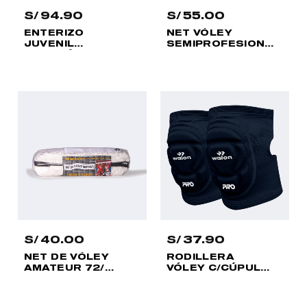
S/
94.90
S/
55.00
ENTERIZO
NET VÓLEY
JUVENIL
SEMIPROFESIONAL
NATACIÓN AVANI
72 10 MTS X 6
MUJER
COCOS
S/
40.00
S/
37.90
NET DE VÓLEY
RODILLERA
AMATEUR 72/
VÓLEY C/CÚPULA
7.60 MT. X 5
PLANA ADULTO
COCOS