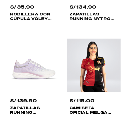
S/
35.90
S/
134.90
NÚ
TERNAR
RODILLERA CON
ZAPATILLAS
CÚPULA VÓLEY
RUNNING NYTRO
JUNIOR
MUJER
NÚ
S/
139.90
S/
115.00
ZAPATILLAS
CAMISETA
RUNNING
OFICIAL MELGAR
SHADOW II MUJER
GLORIA MUJER
2025