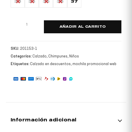
33
34
35
36
37
AÑADIR AL CARRITO
SKU:
201153-1
Categorías:
Calzado
,
Chimpunes
,
Niños
Etiquetas:
Calzado en descuentos
,
mochila promocional web
Información adicional