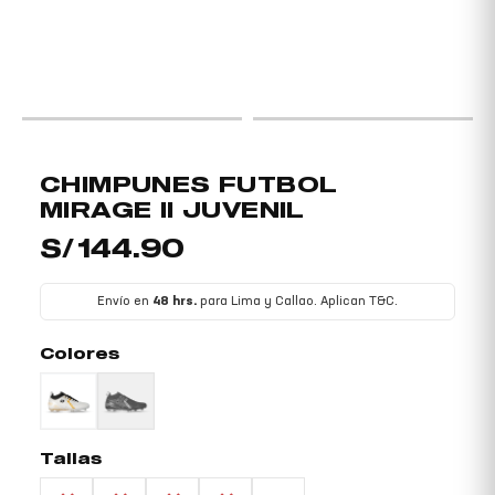
NÚ
TERNAR
NÚ
CHIMPUNES
CHIMPUNES FUTBOL
FUTBOL
MIRAGE II JUVENIL
MIRAGE
S/
144.90
II
Envío en
48 hrs.
para Lima y Callao. Aplican T&C.
JUVENIL
cantidad
Colores
Tallas