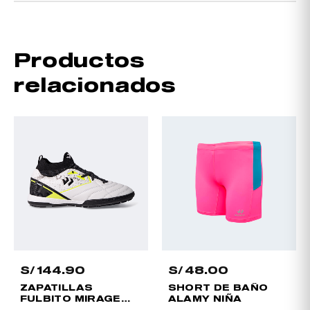
Colores
BLANCO, NEGRO
Tallas
33, 34, 35, 36, 37
Productos
relacionados
Material
SINTETICO PU
Género
Hombre
Tipo de
Chimpunes
Producto
S/
144.90
S/
48.00
ZAPATILLAS
SHORT DE BAÑO
FULBITO MIRAGE
ALAMY NIÑA