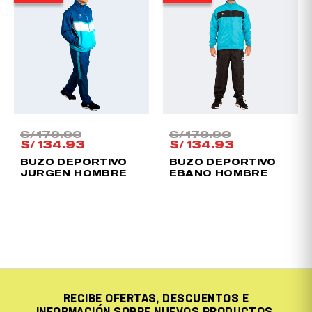
original
actual
original
actual
era:
es:
era:
es:
S/ 179.90.
S/ 134.93.
S/ 179.90.
S/ 134.93.
S/
179.90
S/
179.90
S/
134.93
S/
134.93
BUZO DEPORTIVO
BUZO DEPORTIVO
JURGEN HOMBRE
EBANO HOMBRE
RECIBE OFERTAS, DESCUENTOS E