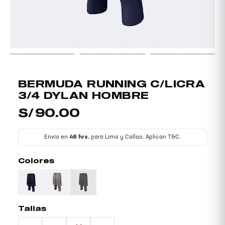
NÚ
TERNAR
NÚ
BERMUDA
BERMUDA RUNNING C/LICRA
RUNNING
3/4 DYLAN HOMBRE
C/LICRA
S/
90.00
3/4
Envío en
48 hrs.
para Lima y Callao. Aplican T&C.
DYLAN
HOMBRE
Colores
cantidad
Tallas