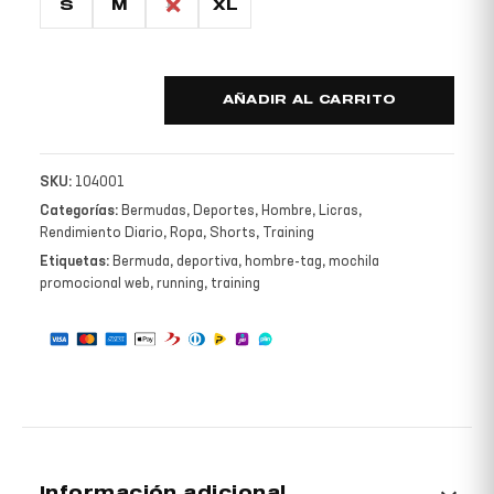
S
M
L
XL
AÑADIR AL CARRITO
SKU:
104001
Categorías:
Bermudas
,
Deportes
,
Hombre
,
Licras
,
Rendimiento Diario
,
Ropa
,
Shorts
,
Training
Etiquetas:
Bermuda
,
deportiva
,
hombre-tag
,
mochila
promocional web
,
running
,
training
Información adicional