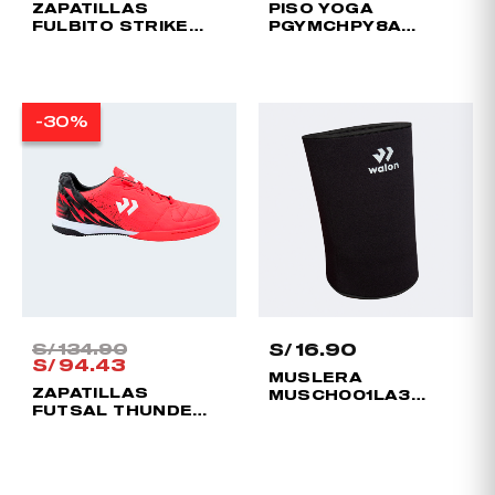
ZAPATILLAS
PISO YOGA
FULBITO STRIKE
PGYMCHPY8A
PARA HOMBRE
GRIS
El
El
-30%
-30%
precio
precio
original
actual
era:
es:
S/ 134.90.
S/ 94.43.
S/
134.90
S/
16.90
S/
94.43
MUSLERA
ZAPATILLAS
MUSCH001LA3
FUTSAL THUNDER
HOMBRE
2.0 ADULTO